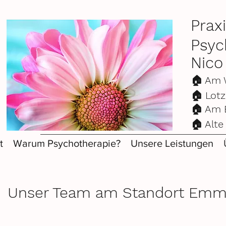
Prax
Psyc
Nico
🏠 Am
🏠 Lot
🏠 Am
🏠 Alt
t
Warum Psychotherapie?
Unsere Leistungen
Unser Team am Standort Emm