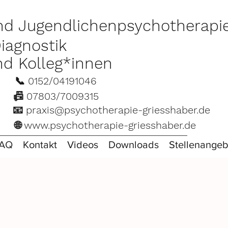
und Jugendlichenpsychotherapie
iagnostik
nd Kolleg*innen
ch 📞
0152/04191046
📠 07803/7009315
en 📧
praxis@psychotherapie-griesshaber.de
en 🌐
www.psychotherapie-griesshaber.de
AQ
Kontakt
Videos
Downloads
Stellenangeb