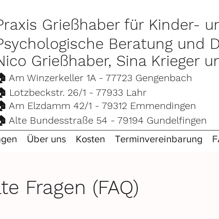
Praxis Grießhaber für Kinder- 
Psychologische Beratung und D
Nico Grießhaber, Sina Krieger u
🏠 Am Winzerkeller 1A - 77723 Gengenba
🏠 Lotzbeckstr. 26/1 - 77933 Lahr
🏠 Am Elzdamm 42/1 - 79312 Emmending
🏠 Alte Bundesstraße 54 - 79194 Gundelfing
ngen
Über uns
Kosten
Terminvereinbarung
F
lte Fragen (FAQ)