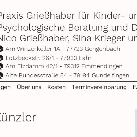
Praxis Grießhaber für Kinder- 
Psychologische Beratung und D
Nico Grießhaber, Sina Krieger u
🏠 Am Winzerkeller 1A - 77723 Gengenba
🏠 Lotzbeckstr. 26/1 - 77933 Lahr
🏠 Am Elzdamm 42/1 - 79312 Emmending
🏠 Alte Bundesstraße 54 - 79194 Gundelfing
ngen
Über uns
Kosten
Terminvereinbarung
F
Künzler