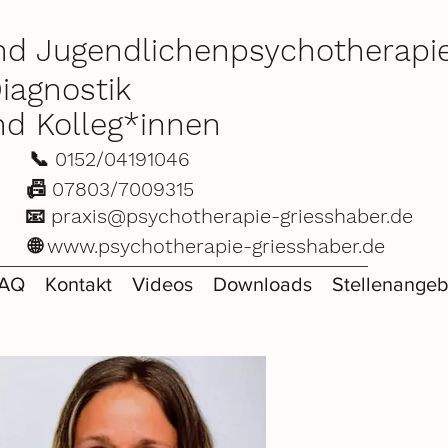
und Jugendlichenpsychotherapie
iagnostik
nd Kolleg*innen
ch 📞
0152/04191046
📠 07803/7009315
en 📧
praxis@psychotherapie-griesshaber.de
en 🌐
www.psychotherapie-griesshaber.de
AQ
Kontakt
Videos
Downloads
Stellenangeb