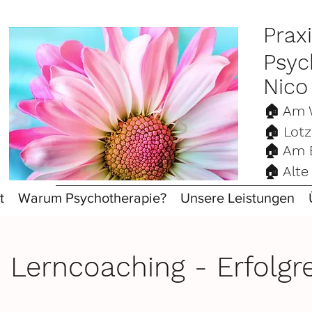
Prax
Psyc
Nico
🏠 Am
🏠 Lot
🏠 Am
🏠 Alt
t
Warum Psychotherapie?
Unsere Leistungen
Lerncoaching - Erfolgr